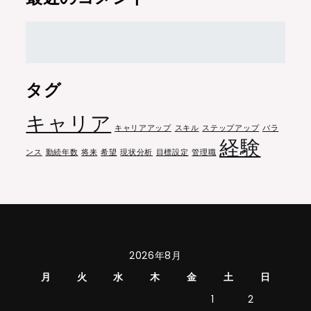
タグ
キャリア
キャリアアップ
スキル
ステップアップ
バラ
経験
ンス
勤続年数
将来
希望
現状分析
目標設定
管理職
2026年8月
月
火
水
木
金
土
日
1
2